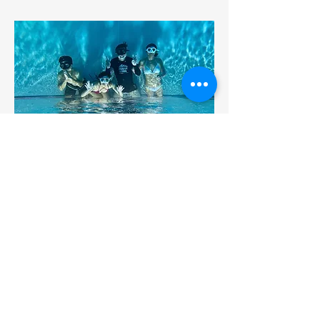
Camp
Smash'n Play
info@smash-n-play.ch
1244 Choulex,
Switzerland